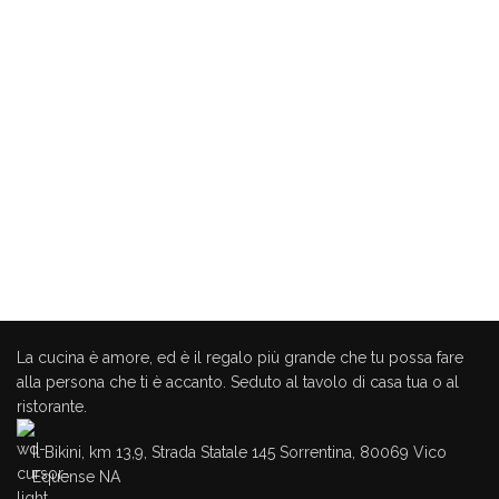
La cucina è amore, ed è il regalo più grande che tu possa fare
alla persona che ti è accanto. Seduto al tavolo di casa tua o al
ristorante.
Il Bikini, km 13,9, Strada Statale 145 Sorrentina, 80069 Vico
Equense NA