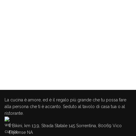
La cucina è amore, ed è il regalo più grande che tu possa fare
alla persona che ti è accanto. Seduto al tavolo di casa tua o al
ristorante.
Il Bikini, km 13,9, Strada Statale 145 Sorrentina, 80069 Vico
Equense NA