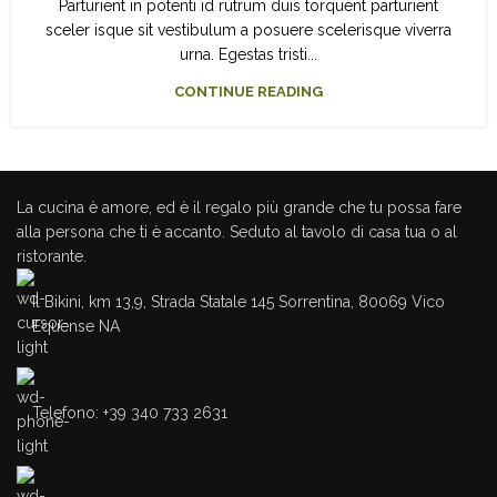
Parturient in potenti id rutrum duis torquent parturient
sceler isque sit vestibulum a posuere scelerisque viverra
urna. Egestas tristi...
CONTINUE READING
La cucina è amore, ed è il regalo più grande che tu possa fare
alla persona che ti è accanto. Seduto al tavolo di casa tua o al
ristorante.
Il Bikini, km 13,9, Strada Statale 145 Sorrentina, 80069 Vico
Equense NA
Telefono: +39 340 733 2631