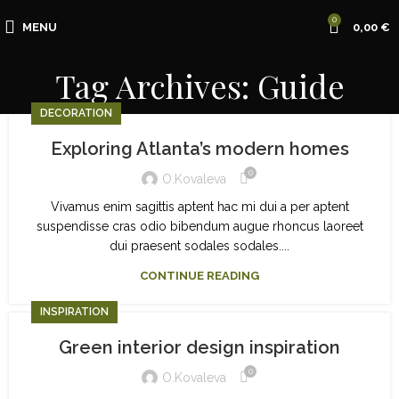
0
MENU
0,00
€
Tag Archives: Guide
DECORATION
Exploring Atlanta’s modern homes
0
O.kovaleva
Vivamus enim sagittis aptent hac mi dui a per aptent
suspendisse cras odio bibendum augue rhoncus laoreet
dui praesent sodales sodales....
CONTINUE READING
INSPIRATION
Green interior design inspiration
0
O.kovaleva