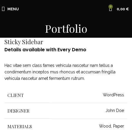
0
MENU
0,00
€
Portfolio
Sticky Sidebar
Details available with Every Demo
Hac vitae sem class fames vehicula nascetur nam tellus a
condimentum inceptos mus rhoncus et accumsan fringilla
vehicula nascetur amet fermentum rutrum.
CLIENT
WordPress
DESIGNER
John Doe
MATERIALS
Wood, Paper